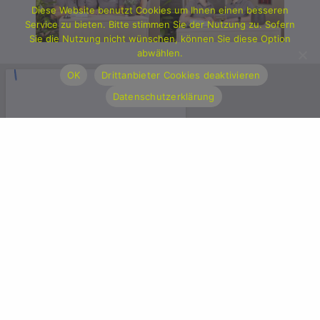
Diese Website benutzt Cookies um Ihnen einen besseren
Service zu bieten. Bitte stimmen Sie der Nutzung zu. Sofern
Sie die Nutzung nicht wünschen, können Sie diese Option
abwählen.
OK
Drittanbieter Cookies deaktivieren
Datenschutzerklärung
Standort Legden: Asbecker Straße 1 l 48739 Legden