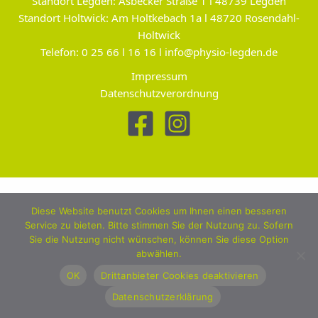
Standort Legden: Asbecker Straße 1 l 48739 Legden
Standort Holtwick: Am Holtkebach 1a l 48720 Rosendahl-
Holtwick
Telefon: 0 25 66 l 16 16 l info@physio-legden.de
Impressum
Datenschutzverordnung
Diese Website benutzt Cookies um Ihnen einen besseren
Service zu bieten. Bitte stimmen Sie der Nutzung zu. Sofern
Sie die Nutzung nicht wünschen, können Sie diese Option
abwählen.
OK
Drittanbieter Cookies deaktivieren
Datenschutzerklärung